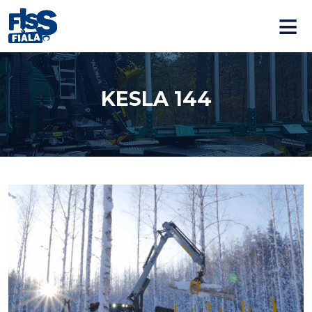
≡
KESLA 144