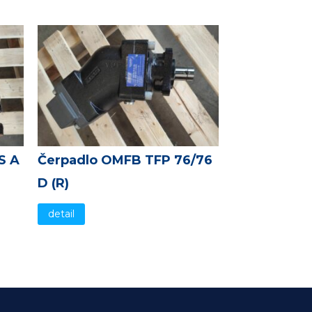
S A
Čerpadlo OMFB TFP 76/76
D (R)
detail