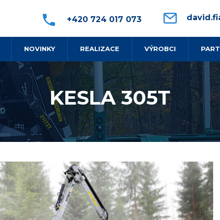
david.fi
+420 724 017 073
NOVINKY
REALIZACE
VÝROBCI
PART
KESLA 305T