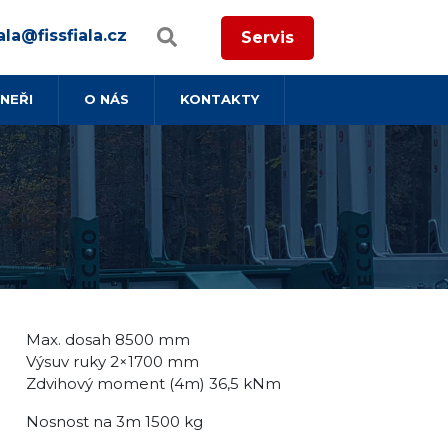
ala@fissfiala.cz
Servis
NEŘI
O NÁS
KONTAKTY
Max. dosah 8500 mm
Výsuv ruky 2×1700 mm
Zdvihový moment (4m) 36,5 kNm
Nosnost na 3m 1500 kg