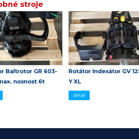
bné stroje
r Baltrotor GR 603-
Rotátor Indexátor GV 12
max. nosnost 6t
Y XL
detail