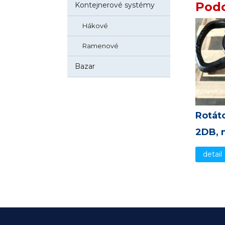
Podo
Kontejnerové systémy
Hákové
Ramenové
Bazar
Rotáto
2DB, 
detail