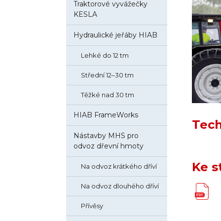
Traktorové vyvážečky
KESLA
Hydraulické jeřáby HIAB
Lehké do 12 tm
Střední 12–30 tm
Těžké nad 30 tm
HIAB FrameWorks
Tech
Nástavby MHS pro
odvoz dřevní hmoty
Ke s
Na odvoz krátkého dříví
Na odvoz dlouhého dříví
Přívěsy