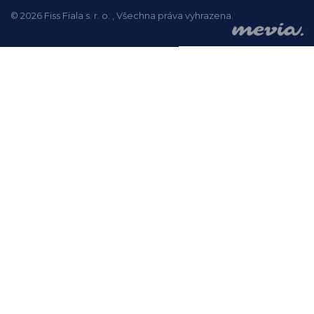
© 2026 Fiss Fiala s. r. o. , Všechna práva vyhrazena.