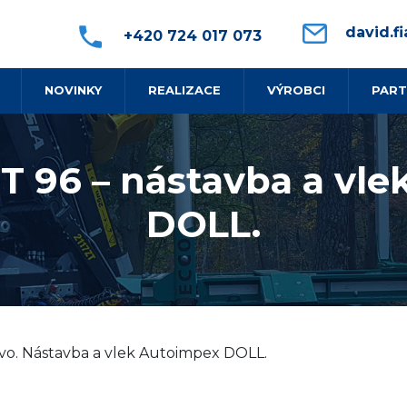
david.fi
+420 724 017 073
NOVINKY
REALIZACE
VÝROBCI
PART
T 96 – nástavba a vl
DOLL.
evo. Nástavba a vlek Autoimpex DOLL.