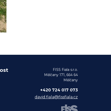
ost
FISS Fiala s.r.o.
Mělčany 171, 664 64
Mělčany
+420 724 017 073
david.fiala@fissfiala.cz