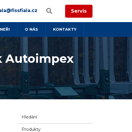
ala@fissfiala.cz
Servis
NEŘI
O NÁS
KONTAKTY
ek Autoimpex
Hledání
Produkty