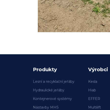
Produkty
Výrobci
Lesní a recyklační jeřáby
Kesla
Hydraulické jeřáby
Hiab
Kontejnerové systémy
EFFER
Nástavby MHS
Multilift