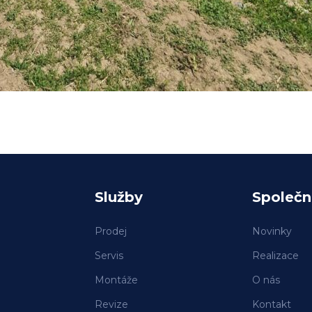
Služby
Společn
Prodej
Novinky
Servis
Realizace
Montáže
O nás
Revize
Kontakt