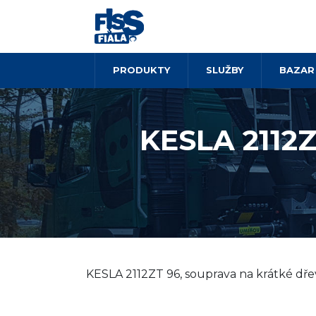
PRODUKTY
SLUŽBY
BAZAR
KESLA 2112Z
KESLA 2112ZT 96, souprava na krátké dř