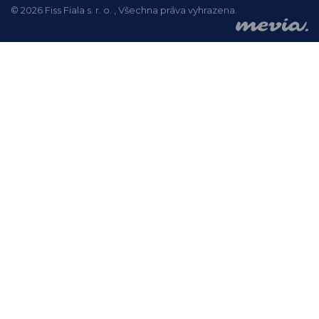
© 2026 Fiss Fiala s. r. o. , Všechna práva vyhrazena.